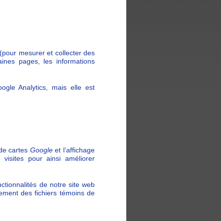
 (pour mesurer et collecter des
ines pages, les informations
ogle Analytics, mais elle est
 de cartes
Google
et l’affichage
 visites pour ainsi améliorer
ctionnalités de notre site web
ement des fichiers témoins de