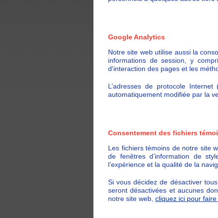
Google Analytics
Notre site web utilise aussi la cons
informations de session, y compr
d'interaction des pages et les méth
L’adresses de protocole Internet 
automatiquement modifiée par la ve
Consentement des fichiers témoi
Les fichiers témoins de notre site 
de fenêtres d’information de sty
l’expérience et la qualité de la navig
Si vous décidez de désactiver tous
seront désactivées et aucunes don
notre site web,
cliquez ici pour fai